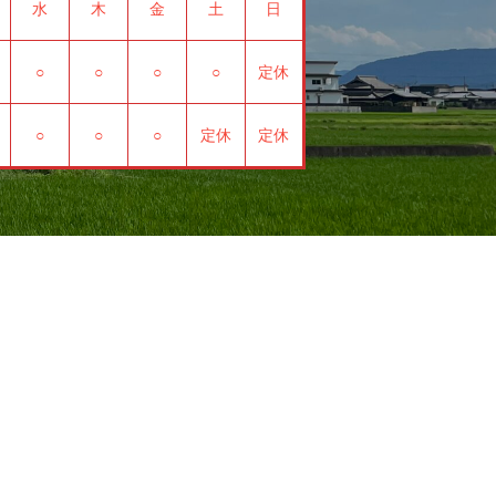
水
木
金
土
日
○
○
○
○
定休
○
○
○
定休
定休