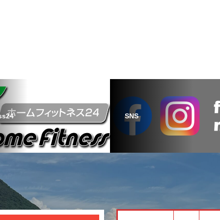
ss24
SNS