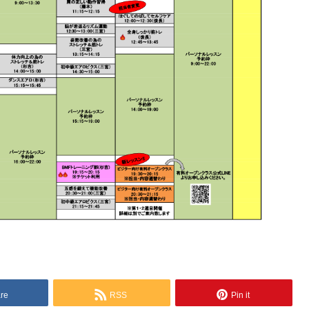
【えあろざんまい vol.17】イベ
ント報告 ✨2周年✨
re
RSS
Pin it