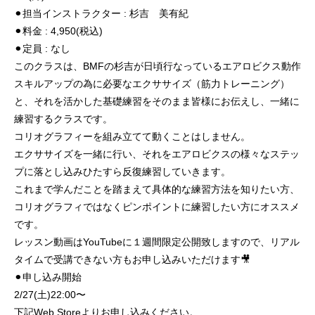
⚫︎担当インストラクター : 杉吉 美有紀
⚫︎料金 : 4,950(税込)
⚫︎定員 : なし
このクラスは、BMFの杉吉が日頃行なっているエアロビクス動作
スキルアップの為に必要なエクササイズ（筋力トレーニング）
と、それを活かした基礎練習をそのまま皆様にお伝えし、一緒に
練習するクラスです。
コリオグラフィーを組み立てて動くことはしません。
エクササイズを一緒に行い、それをエアロビクスの様々なステッ
プに落とし込みひたすら反復練習していきます。
これまで学んだことを踏まえて具体的な練習方法を知りたい方、
コリオグラフィではなくピンポイントに練習したい方にオススメ
です。
レッスン動画はYouTubeに１週間限定公開致しますので、リアル
タイムで受講できない方もお申し込みいただけます🎥
⚫︎申し込み開始
2/27(土)22:00〜
下記Web Storeよりお申し込みください。