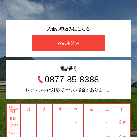
入会お申込みはこちら
Web申込み
電話番号
0877-85-8388
レッスン中は対応できない場合があります。
時間 /
月
火
水
木
金
土
日
曜日
9:00
~
○
○
○
○
○
○
定休
18:00
18:00