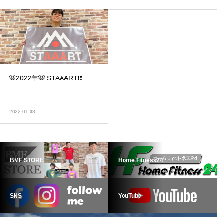
🐯2022年🐯 STAAART❗️❗️
2022.01.08
BMF STORE
Home Fitness24
SNS
YouTube